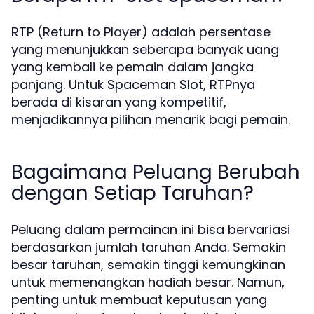
RTP (Return to Player) adalah persentase
yang menunjukkan seberapa banyak uang
yang kembali ke pemain dalam jangka
panjang. Untuk Spaceman Slot, RTPnya
berada di kisaran yang kompetitif,
menjadikannya pilihan menarik bagi pemain.
Bagaimana Peluang Berubah
dengan Setiap Taruhan?
Peluang dalam permainan ini bisa bervariasi
berdasarkan jumlah taruhan Anda. Semakin
besar taruhan, semakin tinggi kemungkinan
untuk memenangkan hadiah besar. Namun,
penting untuk membuat keputusan yang