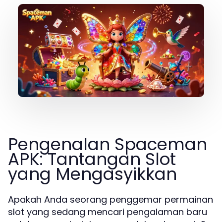
Pengenalan Spaceman
APK: Tantangan Slot
yang Mengasyikkan
Apakah Anda seorang penggemar permainan
slot yang sedang mencari pengalaman baru