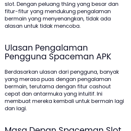
slot. Dengan peluang thắng yang besar dan
fitur-fitur yang mendukung pengalaman
bermain yang menyenangkan, tidak ada
alasan untuk tidak mencoba.
Ulasan Pengalaman
Pengguna Spaceman APK
Berdasarkan ulasan dari pengguna, banyak
yang merasa puas dengan pengalaman
bermain, terutama dengan fitur cashout
cepat dan antarmuka yang intuitif. Ini
membuat mereka kembali untuk bermain lagi
dan lagi.
Masa Depan Spaceman Slot