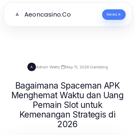
Aeoncasino.Co
A
News
Adrien Watts
·
May 11, 2026
·
Gambling
A
Bagaimana Spaceman APK
Menghemat Waktu dan Uang
Pemain Slot untuk
Kemenangan Strategis di
2026