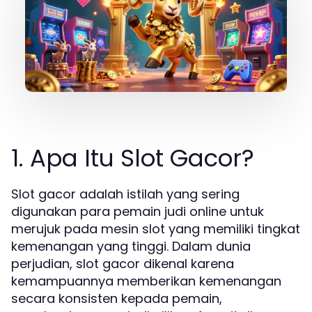
1. Apa Itu Slot Gacor?
Slot gacor adalah istilah yang sering
digunakan para pemain judi online untuk
merujuk pada mesin slot yang memiliki tingkat
kemenangan yang tinggi. Dalam dunia
perjudian, slot gacor dikenal karena
kemampuannya memberikan kemenangan
secara konsisten kepada pemain,