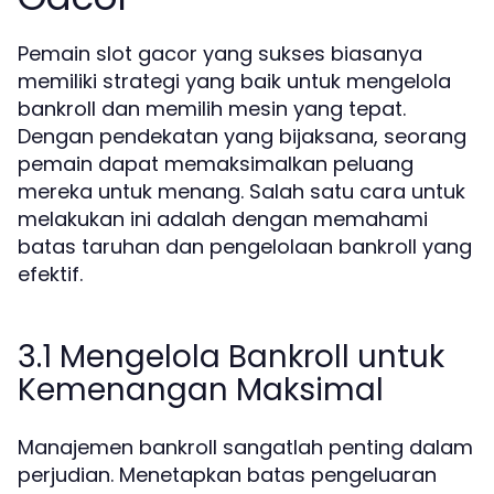
Pemain slot gacor yang sukses biasanya
memiliki strategi yang baik untuk mengelola
bankroll dan memilih mesin yang tepat.
Dengan pendekatan yang bijaksana, seorang
pemain dapat memaksimalkan peluang
mereka untuk menang. Salah satu cara untuk
melakukan ini adalah dengan memahami
batas taruhan dan pengelolaan bankroll yang
efektif.
3.1 Mengelola Bankroll untuk
Kemenangan Maksimal
Manajemen bankroll sangatlah penting dalam
perjudian. Menetapkan batas pengeluaran