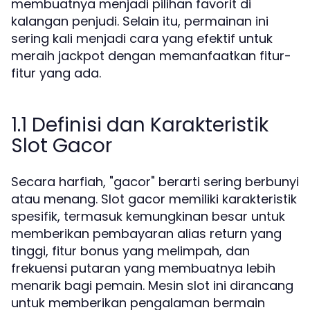
membuatnya menjadi pilihan favorit di
kalangan penjudi. Selain itu, permainan ini
sering kali menjadi cara yang efektif untuk
meraih jackpot dengan memanfaatkan fitur-
fitur yang ada.
1.1 Definisi dan Karakteristik
Slot Gacor
Secara harfiah, "gacor" berarti sering berbunyi
atau menang. Slot gacor memiliki karakteristik
spesifik, termasuk kemungkinan besar untuk
memberikan pembayaran alias return yang
tinggi, fitur bonus yang melimpah, dan
frekuensi putaran yang membuatnya lebih
menarik bagi pemain. Mesin slot ini dirancang
untuk memberikan pengalaman bermain