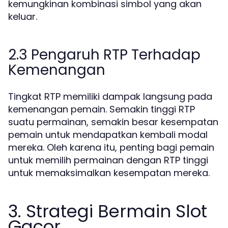
kemungkinan kombinasi simbol yang akan
keluar.
2.3 Pengaruh RTP Terhadap
Kemenangan
Tingkat RTP memiliki dampak langsung pada
kemenangan pemain. Semakin tinggi RTP
suatu permainan, semakin besar kesempatan
pemain untuk mendapatkan kembali modal
mereka. Oleh karena itu, penting bagi pemain
untuk memilih permainan dengan RTP tinggi
untuk memaksimalkan kesempatan mereka.
3. Strategi Bermain Slot
Gacor