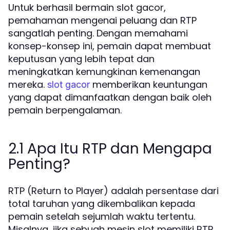
Untuk berhasil bermain slot gacor,
pemahaman mengenai peluang dan RTP
sangatlah penting. Dengan memahami
konsep-konsep ini, pemain dapat membuat
keputusan yang lebih tepat dan
meningkatkan kemungkinan kemenangan
mereka.
memberikan keuntungan
slot gacor
yang dapat dimanfaatkan dengan baik oleh
pemain berpengalaman.
2.1 Apa Itu RTP dan Mengapa
Penting?
RTP (Return to Player) adalah persentase dari
total taruhan yang dikembalikan kepada
pemain setelah sejumlah waktu tertentu.
Misalnya, jika sebuah mesin slot memiliki RTP