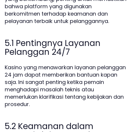
bahwa platform yang digunakan
berkomitmen terhadap keamanan dan
pelayanan terbaik untuk pelanggannya.
5.1 Pentingnya Layanan
Pelanggan 24/7
Kasino yang menawarkan layanan pelanggan
24 jam dapat memberikan bantuan kapan
saja. Ini sangat penting ketika pemain
menghadapi masalah teknis atau
memerlukan klarifikasi tentang kebijakan dan
prosedur.
5.2 Keamanan dalam