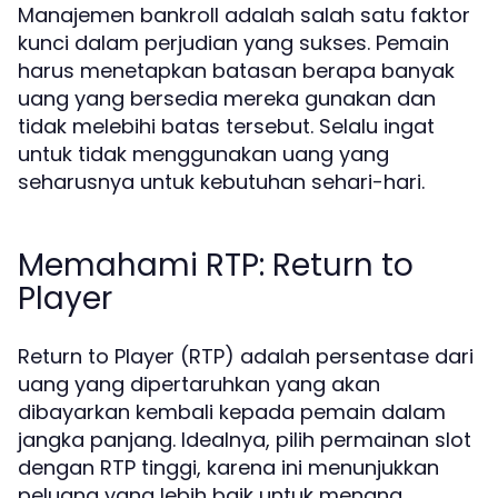
Manajemen bankroll adalah salah satu faktor
kunci dalam perjudian yang sukses. Pemain
harus menetapkan batasan berapa banyak
uang yang bersedia mereka gunakan dan
tidak melebihi batas tersebut. Selalu ingat
untuk tidak menggunakan uang yang
seharusnya untuk kebutuhan sehari-hari.
Memahami RTP: Return to
Player
Return to Player (RTP) adalah persentase dari
uang yang dipertaruhkan yang akan
dibayarkan kembali kepada pemain dalam
jangka panjang. Idealnya, pilih permainan slot
dengan RTP tinggi, karena ini menunjukkan
peluang yang lebih baik untuk menang.