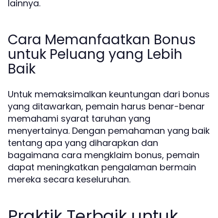
lainnya.
Cara Memanfaatkan Bonus
untuk Peluang yang Lebih
Baik
Untuk memaksimalkan keuntungan dari bonus
yang ditawarkan, pemain harus benar-benar
memahami syarat taruhan yang
menyertainya. Dengan pemahaman yang baik
tentang apa yang diharapkan dan
bagaimana cara mengklaim bonus, pemain
dapat meningkatkan pengalaman bermain
mereka secara keseluruhan.
Praktik Terbaik untuk