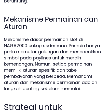
beruntung.
Mekanisme Permainan dan
Aturan
Mekanisme dasar permainan slot di
NAGA2000 cukup sederhana. Pemain hanya
perlu memutar gulungan dan mencocokkan
simbol pada paylines untuk meraih
kemenangan. Namun, setiap permainan
memiliki aturan spesifik dan tabel
pembayaran yang berbeda. Memahami
aturan dan mekanisme permainan adalah
langkah penting sebelum memulai.
Strategi untuk