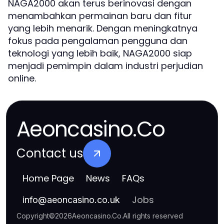
NAGA2000 akan terus berinovasi dengan
menambahkan permainan baru dan fitur
yang lebih menarik. Dengan meningkatnya
fokus pada pengalaman pengguna dan
teknologi yang lebih baik, NAGA2000 siap
menjadi pemimpin dalam industri perjudian
online.
Aeoncasino.Co
Contact us
Home Page
News
FAQs
Jobs
info
@
aeoncasino.co.uk
Copyright
©
2026
Aeoncasino.Co
.
All rights reserved