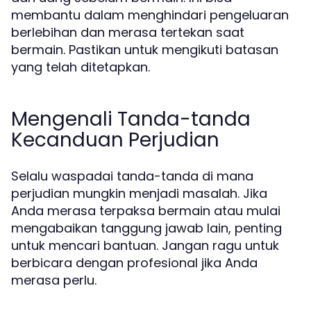
membantu dalam menghindari pengeluaran
berlebihan dan merasa tertekan saat
bermain. Pastikan untuk mengikuti batasan
yang telah ditetapkan.
Mengenali Tanda-tanda
Kecanduan Perjudian
Selalu waspadai tanda-tanda di mana
perjudian mungkin menjadi masalah. Jika
Anda merasa terpaksa bermain atau mulai
mengabaikan tanggung jawab lain, penting
untuk mencari bantuan. Jangan ragu untuk
berbicara dengan profesional jika Anda
merasa perlu.