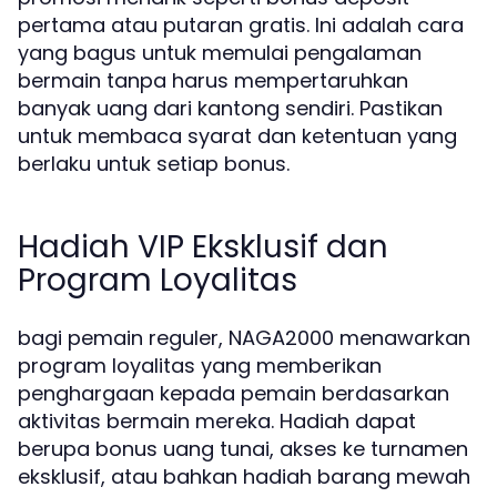
pertama atau putaran gratis. Ini adalah cara
yang bagus untuk memulai pengalaman
bermain tanpa harus mempertaruhkan
banyak uang dari kantong sendiri. Pastikan
untuk membaca syarat dan ketentuan yang
berlaku untuk setiap bonus.
Hadiah VIP Eksklusif dan
Program Loyalitas
bagi pemain reguler, NAGA2000 menawarkan
program loyalitas yang memberikan
penghargaan kepada pemain berdasarkan
aktivitas bermain mereka. Hadiah dapat
berupa bonus uang tunai, akses ke turnamen
eksklusif, atau bahkan hadiah barang mewah