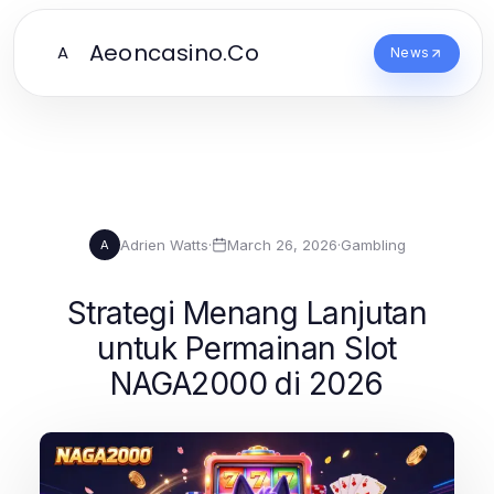
Aeoncasino.Co
A
News
Adrien Watts
·
March 26, 2026
·
Gambling
A
Strategi Menang Lanjutan
untuk Permainan Slot
NAGA2000 di 2026