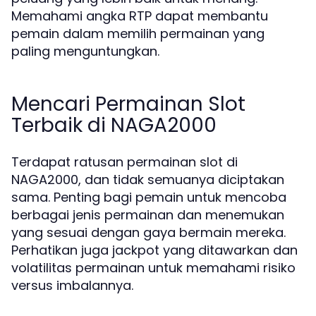
Memahami angka RTP dapat membantu
pemain dalam memilih permainan yang
paling menguntungkan.
Mencari Permainan Slot
Terbaik di NAGA2000
Terdapat ratusan permainan slot di
NAGA2000, dan tidak semuanya diciptakan
sama. Penting bagi pemain untuk mencoba
berbagai jenis permainan dan menemukan
yang sesuai dengan gaya bermain mereka.
Perhatikan juga jackpot yang ditawarkan dan
volatilitas permainan untuk memahami risiko
versus imbalannya.