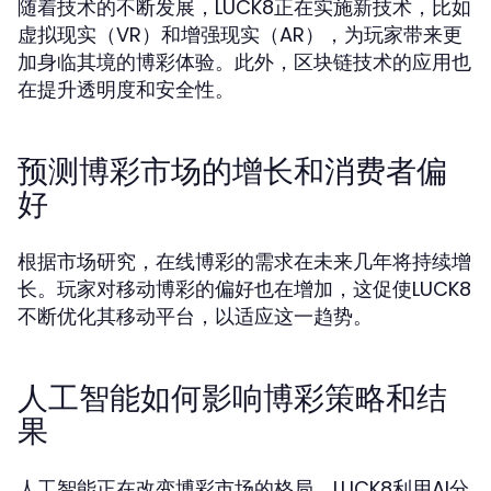
随着技术的不断发展，LUCK8正在实施新技术，比如
虚拟现实（VR）和增强现实（AR），为玩家带来更
加身临其境的博彩体验。此外，区块链技术的应用也
在提升透明度和安全性。
预测博彩市场的增长和消费者偏
好
根据市场研究，在线博彩的需求在未来几年将持续增
长。玩家对移动博彩的偏好也在增加，这促使LUCK8
不断优化其移动平台，以适应这一趋势。
人工智能如何影响博彩策略和结
果
人工智能正在改变博彩市场的格局，LUCK8利用AI分