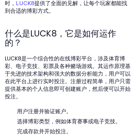
时，
提供了全面的见解，让每个玩家都能找
LUCK8
到合适的博彩方式。
什么是LUCK8，它是如何运作
的？
LUCK8是一个综合性的在线博彩平台，涉及体育博
彩、电子竞技、彩票及各种赌场游戏。其运作原理基
于先进的技术架构和强大的数据分析能力，用户可以
在此平台上进行实时投注。注册过程简单，用户只需
提供基本的个人信息即可创建账户，然后便可以开始
投注。
用户注册并验证账户。
选择博彩类型，例如体育赛事或电子竞技。
完成存款并开始投注。