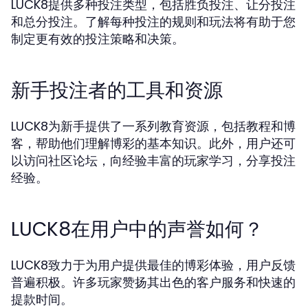
LUCK8提供多种投注类型，包括胜负投注、让分投注
和总分投注。了解每种投注的规则和玩法将有助于您
制定更有效的投注策略和决策。
新手投注者的工具和资源
LUCK8为新手提供了一系列教育资源，包括教程和博
客，帮助他们理解博彩的基本知识。此外，用户还可
以访问社区论坛，向经验丰富的玩家学习，分享投注
经验。
LUCK8在用户中的声誉如何？
LUCK8致力于为用户提供最佳的博彩体验，用户反馈
普遍积极。许多玩家赞扬其出色的客户服务和快速的
提款时间。