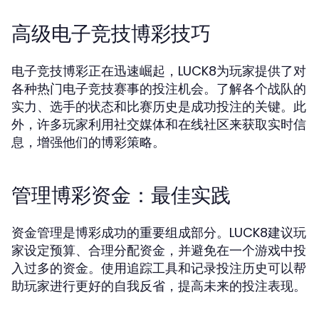
高级电子竞技博彩技巧
电子竞技博彩正在迅速崛起，LUCK8为玩家提供了对
各种热门电子竞技赛事的投注机会。了解各个战队的
实力、选手的状态和比赛历史是成功投注的关键。此
外，许多玩家利用社交媒体和在线社区来获取实时信
息，增强他们的博彩策略。
管理博彩资金：最佳实践
资金管理是博彩成功的重要组成部分。LUCK8建议玩
家设定预算、合理分配资金，并避免在一个游戏中投
入过多的资金。使用追踪工具和记录投注历史可以帮
助玩家进行更好的自我反省，提高未来的投注表现。