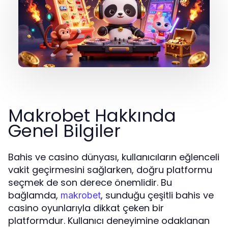
Makrobet Hakkında
Genel Bilgiler
Bahis ve casino dünyası, kullanıcıların eğlenceli
vakit geçirmesini sağlarken, doğru platformu
seçmek de son derece önemlidir. Bu
bağlamda,
, sunduğu çeşitli bahis ve
makrobet
casino oyunlarıyla dikkat çeken bir
platformdur. Kullanıcı deneyimine odaklanan