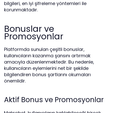
bilgileri, en iyi şifreleme yöntemleri ile
korunmaktadır.
Bonuslar ve
Promosyonlar
Platformda sunulan çeşitli bonuslar,
kullanıcıların kazanma şansını artırmak
amacıyla düzenlenmektedir. Bu nedenle,
kullanıcıların eylemlerini net bir şekilde
bilgilendiren bonus şartlarını okumaları
önemlidir.
Aktif Bonus ve Promosyonlar
Makrobet, kullanıcıların katılabileceği birçok