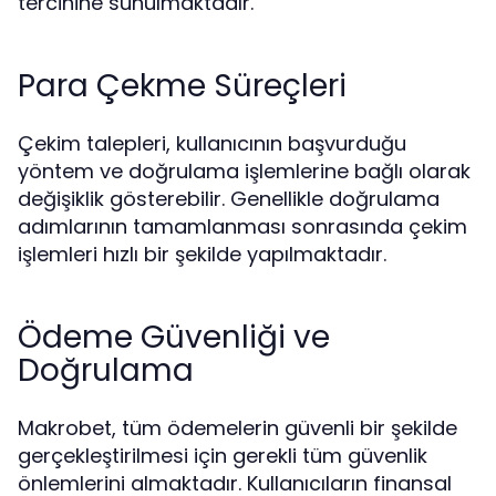
tercihine sunulmaktadır.
Para Çekme Süreçleri
Çekim talepleri, kullanıcının başvurduğu
yöntem ve doğrulama işlemlerine bağlı olarak
değişiklik gösterebilir. Genellikle doğrulama
adımlarının tamamlanması sonrasında çekim
işlemleri hızlı bir şekilde yapılmaktadır.
Ödeme Güvenliği ve
Doğrulama
Makrobet, tüm ödemelerin güvenli bir şekilde
gerçekleştirilmesi için gerekli tüm güvenlik
önlemlerini almaktadır. Kullanıcıların finansal