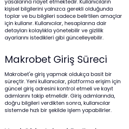
yasalarına riayet etmektedir. Kullanıcıların
kişisel bilgilerini yalnızca gerekli olduğunda
toplar ve bu bilgileri sadece belirtilen amaçlar
için kullanır. Kullanıcılar, hesaplarına dair
detayları kolaylıkla yönetebilir ve gizlilik
ayarlarını istedikleri gibi güncelleyebilir.
Makrobet Giriş Süreci
Makrobet'e giriş yapmak oldukça basit bir
süreçtir. Yeni kullanıcılar, platforma erişim için
güncel giriş adresini kontrol etmeli ve kayıt
adımlarını takip etmelidir. Giriş adımlarında,
doğru bilgileri verdikten sonra, kullanıcılar
sistemde hızlı bir şekilde işlem yapabilirler.