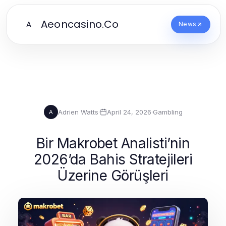
Aeoncasino.Co
A
News
Adrien Watts
·
April 24, 2026
·
Gambling
A
Bir Makrobet Analisti’nin
2026’da Bahis Stratejileri
Üzerine Görüşleri